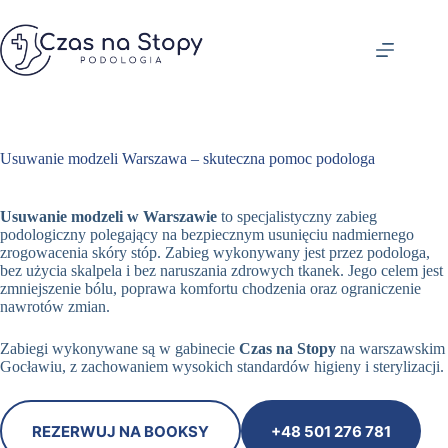
Przejdź
do
treści
Usuwanie modzeli Warszawa – skuteczna pomoc podologa
Usuwanie modzeli w Warszawie
to specjalistyczny zabieg
podologiczny polegający na bezpiecznym usunięciu nadmiernego
zrogowacenia skóry stóp. Zabieg wykonywany jest przez podologa,
bez użycia skalpela i bez naruszania zdrowych tkanek. Jego celem jest
zmniejszenie bólu, poprawa komfortu chodzenia oraz ograniczenie
nawrotów zmian.
Zabiegi wykonywane są w gabinecie
Czas na Stopy
na warszawskim
Gocławiu, z zachowaniem wysokich standardów higieny i sterylizacji.
REZERWUJ NA BOOKSY
+48 501 276 781