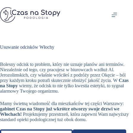
Przejdź
do
treści
Usuwanie odcisków Włochy
Bolesny odcisk to problem, który nie uznaje planów ani terminów.
Niezależnie od tego, czy pracujesz w biurowcach wzdłuż Al.
Jerozolimskich, czy właśnie wróciłeś z podróży przez Okęcie – ból
przy każdym kroku potrafi skutecznie obniżyć jakość życia. W
Czas
na Stopy
wiemy, że odcisk to nie tylko kwestia estetyki, to sygnał
alarmowy Twojego organizmu.
Mamy świetną wiadomość dla mieszkańców tej części Warszawy:
gabinet Czas na Stopy już wkrótce otworzy swoje drzwi we
Włochach!
Projektujemy przestrzeń, która zapewni Wam najwyższy
standard opieki podologicznej tuż obok domu.