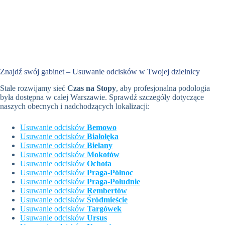
Znajdź swój gabinet – Usuwanie odcisków w Twojej dzielnicy
Stale rozwijamy sieć
Czas na Stopy
, aby profesjonalna podologia
była dostępna w całej Warszawie. Sprawdź szczegóły dotyczące
naszych obecnych i nadchodzących lokalizacji:
Usuwanie odcisków
Bemowo
Usuwanie odcisków
Białołęka
Usuwanie odcisków
Bielany
Usuwanie odcisków
Mokotów
Usuwanie odcisków
Ochota
Usuwanie odcisków
Praga-Północ
Usuwanie odcisków
Praga-Południe
Usuwanie odcisków
Rembertów
Usuwanie odcisków
Śródmieście
Usuwanie odcisków
Targówek
Usuwanie odcisków
Ursus