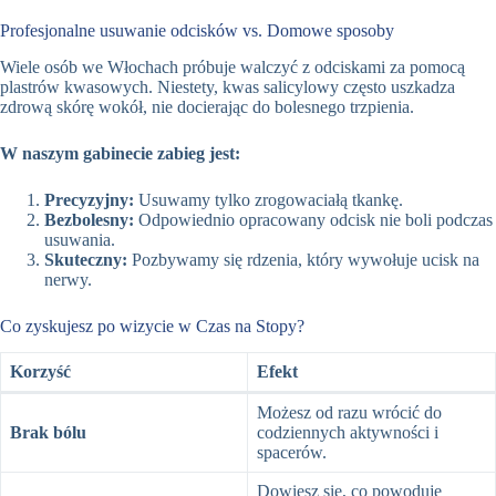
Profesjonalne usuwanie odcisków vs. Domowe sposoby
Wiele osób we Włochach próbuje walczyć z odciskami za pomocą
plastrów kwasowych. Niestety, kwas salicylowy często uszkadza
zdrową skórę wokół, nie docierając do bolesnego trzpienia.
W naszym gabinecie zabieg jest:
Precyzyjny:
Usuwamy tylko zrogowaciałą tkankę.
Bezbolesny:
Odpowiednio opracowany odcisk nie boli podczas
usuwania.
Skuteczny:
Pozbywamy się rdzenia, który wywołuje ucisk na
nerwy.
Co zyskujesz po wizycie w Czas na Stopy?
Korzyść
Efekt
Możesz od razu wrócić do
Brak bólu
codziennych aktywności i
spacerów.
Dowiesz się, co powoduje