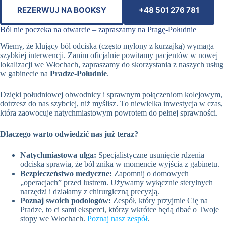
REZERWUJ NA BOOKSY
+48 501 276 781
Ból nie poczeka na otwarcie – zapraszamy na Pragę-Południe
Wiemy, że kłujący ból odciska (często mylony z kurzajką) wymaga
szybkiej interwencji. Zanim oficjalnie powitamy pacjentów w nowej
lokalizacji we Włochach, zapraszamy do skorzystania z naszych usług
w gabinecie na
Pradze-Południe
.
Dzięki południowej obwodnicy i sprawnym połączeniom kolejowym,
dotrzesz do nas szybciej, niż myślisz. To niewielka inwestycja w czas,
która zaowocuje natychmiastowym powrotem do pełnej sprawności.
Dlaczego warto odwiedzić nas już teraz?
Natychmiastowa ulga:
Specjalistyczne usunięcie rdzenia
odciska sprawia, że ból znika w momencie wyjścia z gabinetu.
Bezpieczeństwo medyczne:
Zapomnij o domowych
„operacjach” przed lustrem. Używamy wyłącznie sterylnych
narzędzi i działamy z chirurgiczną precyzją.
Poznaj swoich podologów:
Zespół, który przyjmie Cię na
Pradze, to ci sami eksperci, którzy wkrótce będą dbać o Twoje
stopy we Włochach.
Poznaj nasz zespół
.