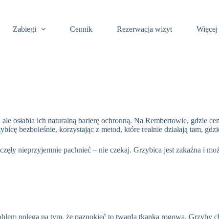
Zabiegi
Cennik
Rezerwacja wizyt
Więcej
, ale osłabia ich naturalną barierę ochronną. Na Rembertowie, gdzie ce
bicę bezboleśnie, korzystając z metod, które realnie działają tam, gdzi
zaczęły nieprzyjemnie pachnieć – nie czekaj. Grzybica jest zakaźna i m
Problem polega na tym, że paznokieć to twarda tkanka rogowa. Grzyby ch