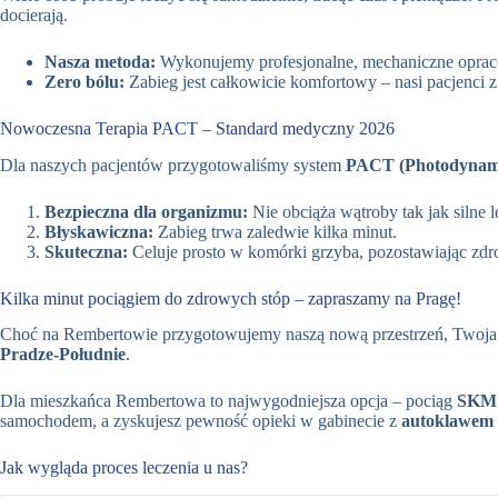
docierają.
Nasza metoda:
Wykonujemy profesjonalne, mechaniczne opracow
Zero bólu:
Zabieg jest całkowicie komfortowy – nasi pacjenci z
Nowoczesna Terapia PACT – Standard medyczny 2026
Dla naszych pacjentów przygotowaliśmy system
PACT (Photodynami
Bezpieczna dla organizmu:
Nie obciąża wątroby tak jak silne l
Błyskawiczna:
Zabieg trwa zaledwie kilka minut.
Skuteczna:
Celuje prosto w komórki grzyba, pozostawiając zdro
Kilka minut pociągiem do zdrowych stóp – zapraszamy na Pragę!
Choć na Rembertowie przygotowujemy naszą nową przestrzeń, Twoja i
Pradze-Południe
.
Dla mieszkańca Rembertowa to najwygodniejsza opcja – pociąg
SKM 
samochodem, a zyskujesz pewność opieki w gabinecie z
autoklawem
Jak wygląda proces leczenia u nas?