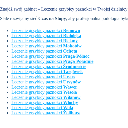
Znajdź swój gabinet – Leczenie grzybicy paznokci w Twojej dzielnicy
Stale rozwijamy sieć
Czas na Stopy
, aby profesjonalna podologia by
Leczenie grzybicy paznokci
Bemowo
Leczenie grzybicy paznokci
Białołęka
Leczenie grzybicy paznokci
Bielany
Leczenie grzybicy paznokci
Mokotów
Leczenie grzybicy paznokci
Ochota
Leczenie grzybicy paznokci
Praga-Północ
Leczenie grzybicy paznokci
Praga-Południe
Leczenie grzybicy paznokci
Śródmieście
Leczenie grzybicy paznokci
Targówek
Leczenie grzybicy paznokci
Ursus
Leczenie grzybicy paznokci
Ursynów
Leczenie grzybicy paznokci
Wawer
Leczenie grzybicy paznokci
Wesoła
Leczenie grzybicy paznokci
Wilanów
Leczenie grzybicy paznokci
Włochy
Leczenie grzybicy paznokci
Wola
Leczenie grzybicy paznokci
Żoliborz