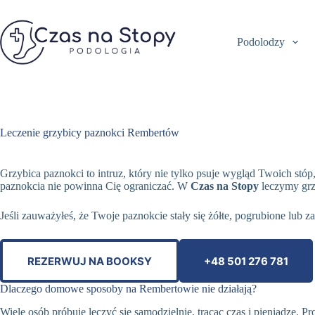
Przejdź
do
treści
Podolodzy
Leczenie grzybicy paznokci Rembertów
Grzybica paznokci to intruz, który nie tylko psuje wygląd Twoich stóp
paznokcia nie powinna Cię ograniczać. W
Czas na Stopy
leczymy grzy
Jeśli zauważyłeś, że Twoje paznokcie stały się żółte, pogrubione lub 
REZERWUJ NA BOOKSY
+48 501 276 781
Dlaczego domowe sposoby na Rembertowie nie działają?
Wiele osób próbuje leczyć się samodzielnie, tracąc czas i pieniądze. 