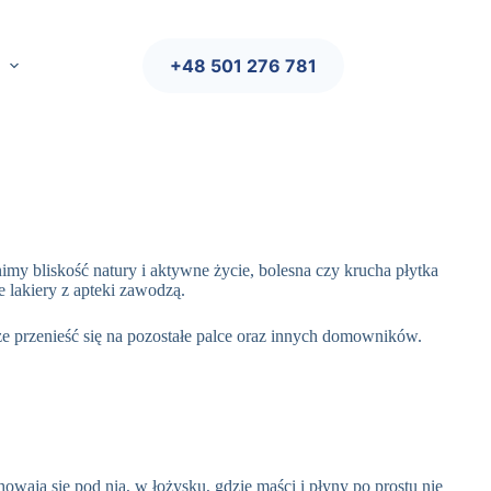
+48 501 276 781
nimy bliskość natury i aktywne życie, bolesna czy krucha płytka
e lakiery z apteki zawodzą.
oże przenieść się na pozostałe palce oraz innych domowników.
owają się pod nią, w łożysku, gdzie maści i płyny po prostu nie