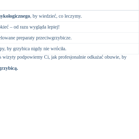
ykologicznego
, by wiedzieć, co leczymy.
ieć – od razu wygląda lepiej!
elowane preparaty przeciwgrzybicze.
py, by grzybica nigdy nie wróciła.
zas wizyty podpowiemy Ci, jak profesjonalnie odkażać obuwie, by
grzybicą.