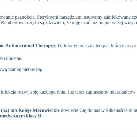
anie paznokcia. Sterylnymi narzędziami usuwamy zainfekowane częśc
 Rembertowa często są zdziwieni, że ulgę czuć już po pierwszej wizyci
c Antimicrobial Therapy)
. To fotodynamiczna terapia, która niszczy
eki doustne.
wą tkankę nietkniętą.
nfekcja rozwija się każdego dnia. Już teraz zapraszamy mieszkańcó
(S2) lub Koleje Mazowieckie
dowiezie Cię do nas w kilkanaście minu
 medycznym klasy B
.