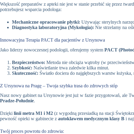
Większość preparatów z apteki nie jest w stanie przebić się przez tw
potrzebujesz wsparcia podologa:
Mechaniczne opracowanie płytki:
Używając sterylnych narzę
Diagnostyka laboratoryjna (Mykologia):
Nie strzelamy na ośl
Innowacyjna Terapia PACT dla pacjentów z Ursynowa
Jako liderzy nowoczesnej podologii, oferujemy system
PACT (Photod
Bezpieczeństwo:
Metoda nie obciąża wątroby (w przeciwieństw
Szybkość:
Naświetlanie trwa zaledwie kilka minut.
Skuteczność:
Światło dociera do najgłębszych warstw łożyska, n
Z Ursynowa na Pragę – Twoja szybka trasa do zdrowych stóp
Nasz nowy gabinet na Ursynowie jest już w fazie przygotowań, ale Tw
Pradze-Południe
.
Dzięki
linii metra M1 i M2
(z wygodną przesiadką na stacji Świętokrz
pewność opieki w gabinecie z
autoklawem medycznym klasy B
i na
Twój proces powrotu do zdrowia: