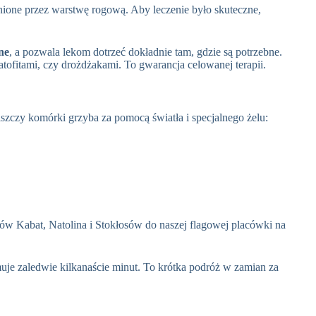
onione przez warstwę rogową. Aby leczenie było skuteczne,
ne
, a pozwala lekom dotrzeć dokładnie tam, gdzie są potrzebne.
tofitami, czy drożdżakami. To gwarancja celowanej terapii.
niszczy komórki grzyba za pomocą światła i specjalnego żelu:
ców Kabat, Natolina i Stokłosów do naszej flagowej placówki na
muje zaledwie kilkanaście minut. To krótka podróż w zamian za