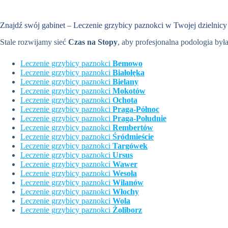
Znajdź swój gabinet – Leczenie grzybicy paznokci w Twojej dzielnicy
Stale rozwijamy sieć
Czas na Stopy
, aby profesjonalna podologia by
Leczenie grzybicy paznokci
Bemowo
Leczenie grzybicy paznokci
Białołęka
Leczenie grzybicy paznokci
Bielany
Leczenie grzybicy paznokci
Mokotów
Leczenie grzybicy paznokci
Ochota
Leczenie grzybicy paznokci
Praga-Północ
Leczenie grzybicy paznokci
Praga-Południe
Leczenie grzybicy paznokci
Rembertów
Leczenie grzybicy paznokci
Śródmieście
Leczenie grzybicy paznokci
Targówek
Leczenie grzybicy paznokci
Ursus
Leczenie grzybicy paznokci
Wawer
Leczenie grzybicy paznokci
Wesoła
Leczenie grzybicy paznokci
Wilanów
Leczenie grzybicy paznokci
Włochy
Leczenie grzybicy paznokci
Wola
Leczenie grzybicy paznokci
Żoliborz