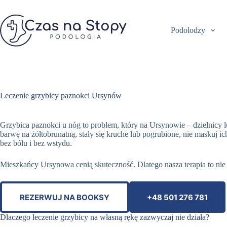
Przejdź
do
treści
Podolodzy
Leczenie grzybicy paznokci Ursynów
Grzybica paznokci u nóg to problem, który na Ursynowie – dzielnicy
barwę na żółtobrunatną, stały się kruche lub pogrubione, nie maskuj
bez bólu i bez wstydu.
Mieszkańcy Ursynowa cenią skuteczność. Dlatego nasza terapia to ni
REZERWUJ NA BOOKSY
+48 501 276 781
Dlaczego leczenie grzybicy na własną rękę zazwyczaj nie działa?